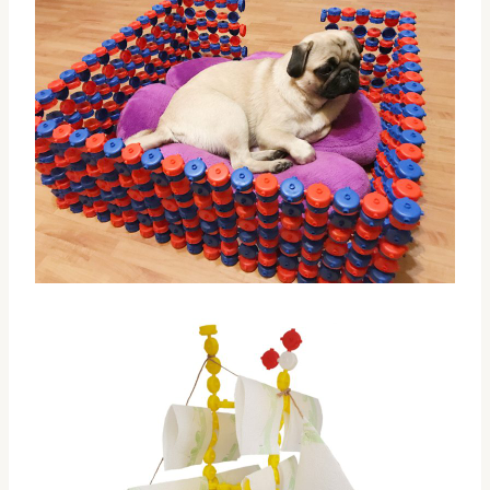
A
B
C
L
J
I
I
Ż
O
S
D
Z
T
Y
W
C
Ó
H
R
I
C
N
Y
F
O
R
M
A
C
J