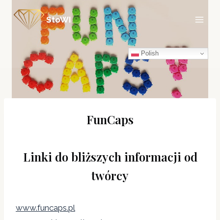
Przejdź
StoWI
do
treści
Polish
FunCaps
Linki do bliższych informacji od
twórcy
www.funcaps.pl