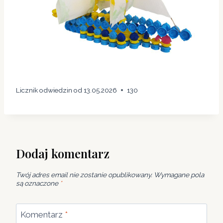
I
O
D
T
W
Ó
R
C
Licznik odwiedzin od 13.05.2026
130
Y
Dodaj komentarz
Twój adres email nie zostanie opublikowany.
Wymagane pola
są oznaczone
*
Komentarz
*